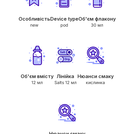
Особливість
Device type
Об'єм флакону
new
pod
30 мл
Об'єм вмісту
Лінійка
Нюанси смаку
12 мл
Salts 12 мл
кислинка
Нюанси смаку