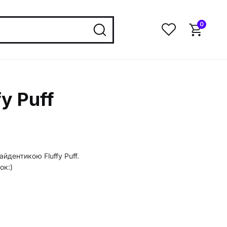
0
y Puff
йдентикою Fluffy Puff.
ок:)