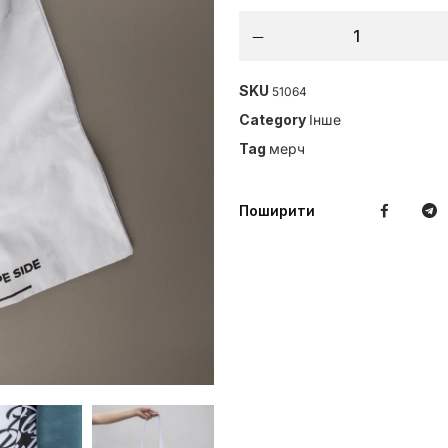
SKU
51064
Category
Інше
Tag
мерч
Поширити