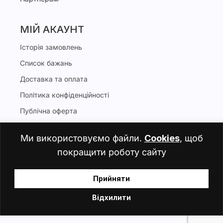
МІЙ АКАУНТ
Історія замовлень
Список бажань
Доставка та оплата
Політика конфіденційності
Публічна оферта
Ми використовуємо файли.
Cookies
, щоб
Будь в курсі
покращити роботу сайту
Прийняти
Відхилити
© FLUFFY FLAVOR LAB 2017