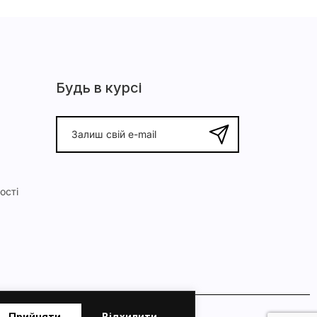
Будь в курсі
ості
Прийняти
Відхилити