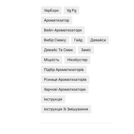
VapExpo
Vg Pg
Ароматизатор
Вейп-Ароматизатори
Вибір Смаку
Гайд
Девайси
Девайс Та Смак
Заміс
Міцність
Нікобустер
Підбір Ароматизаторів
Різниця Ароматизаторів
Харчові Ароматизатори
Інструкція
Інструкція Зі Змішування