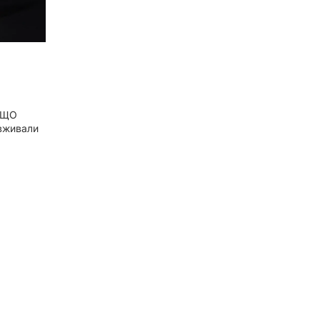
 ЩО
вживали