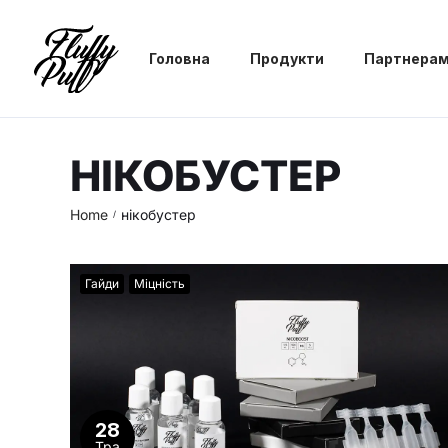
Головна
Продукти
Партнера
НІКОБУСТЕР
Home
нікобустер
/
Гайди
Міцність
28
Тра